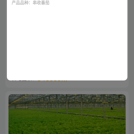
产品品种：串收番茄
山东淄博番茄连栋玻璃温室
( 亚洲最大单体玻璃温室 )
340000㎡
占地面积：