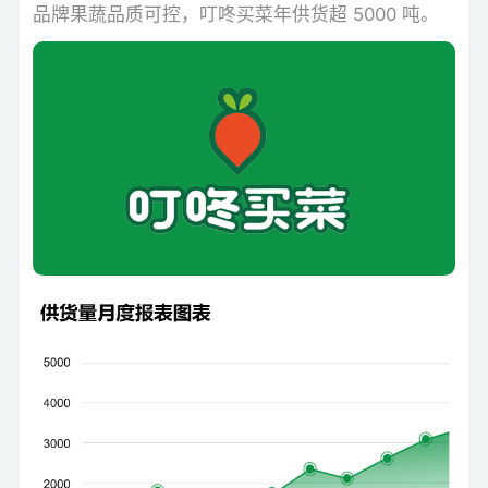
品牌果蔬品质可控，叮咚买菜年供货超 5000 吨。